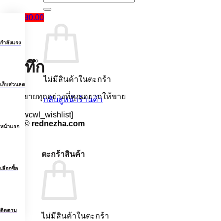
฿
0.00
กำลังแรง
บันทึก
ไม่มีสินค้าในตะกร้า
เก็บส่วนลด
นาจาขายทุกอย่างที่คุณอยากให้ขาย
กลับสู่หน้าร้านค้า
[yith_wcwl_wishlist]
2026 ©
rednezha.com
หน้าแรก
ตะกร้าสินค้า
เลือกซื้อ
ติดตาม
ไม่มีสินค้าในตะกร้า