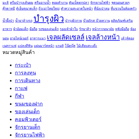
มะลิ
ครีมบำรุงเส้นผม
ครีมอาบน้ำ
คอมทำงาน
คันเบ็ดตกปลา
จักรยานไฟฟ้า
ชุดนอนสวยๆ
ตุ๊กตาหมี
ตู้เย็นขนาดเล็ก
ถั่วเน่าไทยใหญ่
ทำความสะอาดใบหน้า
ที่นั่งเป่าลม
ที่แขวนในห้องครัว
บำรุงผิว
น้ำผึ้งป่า
น้ำยาล้างรถ
บำรุงผิวกาย
บ๊วย5รส บ๊วยหวาน
ผลิตภัณฑ์เสริม
อาหาร
ผ้าอ้อมเด็ก
มือถือ
รถของเล่นเด็ก
รองเท้าผ้าใบ
รักษาสิว
หน้ากากอนามัย
หูฟังมือถือ
ห้อง
เจลผลัดเซลล์
เจลล้างหน้า
นอน
อายไลน์เนอร์
อาหารแมว
เต้าหู้ดอง
เนสกาแฟ
แปลงสีฟัน
แผ่นมาร์คหน้า
แรม8
โน๊ตบุ๊ค
ไม้เสียบสะเต๊ะ
หมวดหมู่สินค้า
กระเป๋า
การลงทุน
การเดินทาง
กาแฟ
กีฬา
ขนมของฝาก
ของเล่นเด็ก
คอมพิวเตอร์
จักรยานเด็ก
จักรยานไฟฟ้า