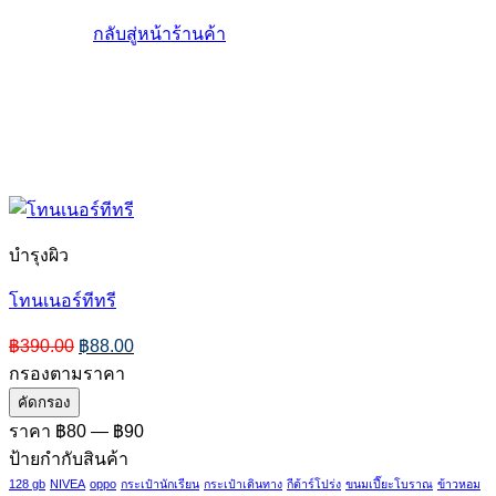
กลับสู่หน้าร้านค้า
บำรุงผิว
โทนเนอร์ทีทรี
Original
Current
฿
390.00
฿
88.00
price
price
กรองตามราคา
was:
is:
ราคา
ราคา
คัดกรอง
฿390.00.
฿88.00.
ต่ำ
สูงสุด
ราคา
฿80
—
฿90
สุด
ป้ายกำกับสินค้า
128 gb
NIVEA
oppo
กระเป๋านักเรียน
กระเป๋าเดินทาง
กีต้าร์โปร่ง
ขนมเปี๊ยะโบราณ
ข้าวหอม