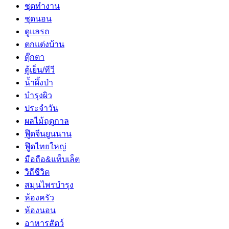
ชุดทำงาน
ชุดนอน
ดูแลรถ
ตกแต่งบ้าน
ตุ๊กตา
ตู้เย็น/ทีวี
น้ำผึ้งป่า
บำรุงผิว
ประจำวัน
ผลไม้ฤดูกาล
ฟู๊ดจีนยูนนาน
ฟู๊ดไทยใหญ่
มือถือ&แท็บเล็ต
วิถีชีวิต
สมุนไพรบำรุง
ห้องครัว
ห้องนอน
อาหารสัตว์