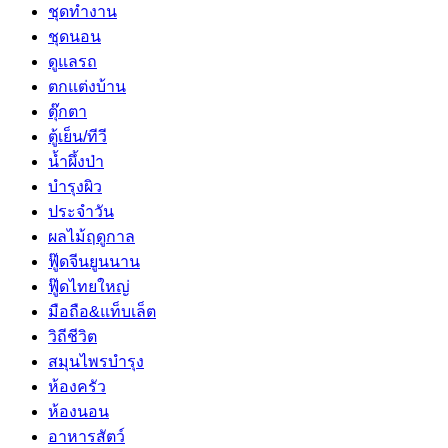
ชุดทำงาน
ชุดนอน
ดูแลรถ
ตกแต่งบ้าน
ตุ๊กตา
ตู้เย็น/ทีวี
น้ำผึ้งป่า
บำรุงผิว
ประจำวัน
ผลไม้ฤดูกาล
ฟู๊ดจีนยูนนาน
ฟู๊ดไทยใหญ่
มือถือ&แท็บเล็ต
วิถีชีวิต
สมุนไพรบำรุง
ห้องครัว
ห้องนอน
อาหารสัตว์