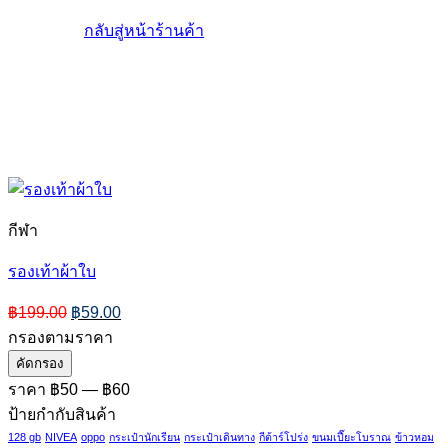
กลับสู่หน้าร้านค้า
กีฬา
รองเท้าผ้าใบ
Original
Current
฿
199.00
฿
59.00
price
price
กรองตามราคา
was:
is:
ราคา
ราคา
คัดกรอง
฿199.00.
฿59.00.
ต่ำ
สูงสุด
ราคา
฿50
—
฿60
สุด
ป้ายกำกับสินค้า
128 gb
NIVEA
oppo
กระเป๋านักเรียน
กระเป๋าเดินทาง
กีต้าร์โปร่ง
ขนมเปี๊ยะโบราณ
ข้าวหอม