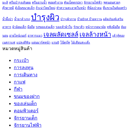
มะลิ
ครีมบำรุงเส้นผม
ครีมอาบน้ำ
คอมทำงาน
คันเบ็ดตกปลา
จักรยานไฟฟ้า
ชุดนอนสวยๆ
ตุ๊กตาหมี
ตู้เย็นขนาดเล็ก
ถั่วเน่าไทยใหญ่
ทำความสะอาดใบหน้า
ที่นั่งเป่าลม
ที่แขวนในห้องครัว
บำรุงผิว
น้ำผึ้งป่า
น้ำยาล้างรถ
บำรุงผิวกาย
บ๊วย5รส บ๊วยหวาน
ผลิตภัณฑ์เสริม
อาหาร
ผ้าอ้อมเด็ก
มือถือ
รถของเล่นเด็ก
รองเท้าผ้าใบ
รักษาสิว
หน้ากากอนามัย
หูฟังมือถือ
ห้อง
เจลผลัดเซลล์
เจลล้างหน้า
นอน
อายไลน์เนอร์
อาหารแมว
เต้าหู้ดอง
เนสกาแฟ
แปลงสีฟัน
แผ่นมาร์คหน้า
แรม8
โน๊ตบุ๊ค
ไม้เสียบสะเต๊ะ
หมวดหมู่สินค้า
กระเป๋า
การลงทุน
การเดินทาง
กาแฟ
กีฬา
ขนมของฝาก
ของเล่นเด็ก
คอมพิวเตอร์
จักรยานเด็ก
จักรยานไฟฟ้า