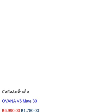
มือถือ&แท็บเล็ต
OVANA V6 Mate 30
Original
Current
฿
6,990.00
฿
1,780.00