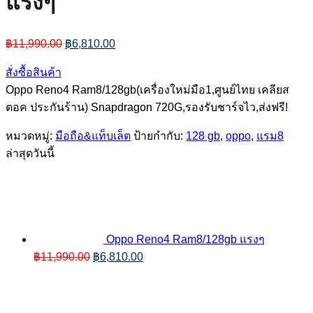
แรงๆ
Original
Current
฿
11,990.00
฿
6,810.00
price
price
was:
is:
สั่งซื้อสินค้า
฿11,990.00.
฿6,810.00.
Oppo Reno4 Ram8/128gb(เครื่องใหม่มือ1,ศูนย์ไทย เคลียส
ตอค ประกันร้าน) Snapdragon 720G,รองรับชาร์จไว,ส่งฟรี!
หมวดหมู่:
มือถือ&แท็บเล็ต
ป้ายกำกับ:
128 gb
,
oppo
,
แรม8
ล่าสุดวันนี้
Oppo Reno4 Ram8/128gb แรงๆ
Original
Current
฿
11,990.00
฿
6,810.00
price
price
Original
C
was:
is:
price
p
฿11,990.00.
฿6,810.00.
was:
i
฿458.00.
฿