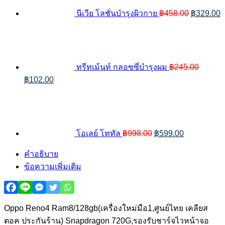
นีเวีย โลชั่นบำรุงผิวกาย
฿
458.00
฿
329.00
ทรีทเม้นท์ กลอซซี่บํารุงผม
฿
245.00
Original
Current
฿
102.00
price
price
Original
Current
was:
is:
price
price
฿245.00.
฿102.00.
was:
is:
฿998.00.
฿599.00.
โอเลย์ โททัล
฿
998.00
฿
599.00
คำอธิบาย
ข้อความเพิ่มเติม
Oppo Reno4 Ram8/128gb(เครื่องใหม่มือ1,ศูนย์ไทย เคลียส
ตอค ประกันร้าน) Snapdragon 720G,รองรับชาร์จไวหน้าจอ